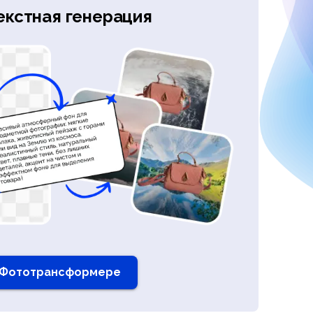
екстная генерация
 Фототрансформере