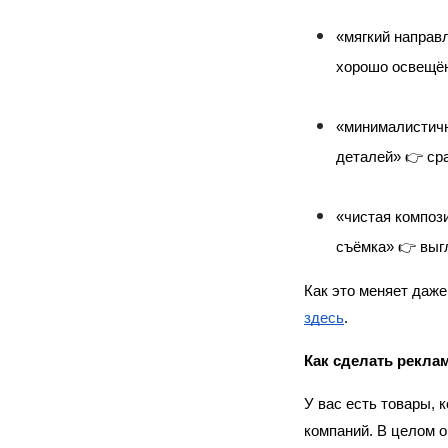
«мягкий направл
хорошо освещён
«минималистичн
деталей» 👉 ср
«чистая компози
съёмка» 👉 выг
Как это меняет даже
здесь
.
Как сделать реклам
У вас есть товары, 
компаний. В целом 