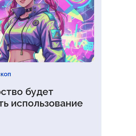
коп
рство будет
ть использование