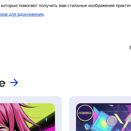
еров для вдохновения
.
ше